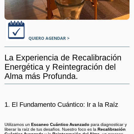
QUIERO AGENDAR >
La Experiencia de Recalibración
Energética y Reintegración del
Alma más Profunda.
1. El Fundamento Cuántico: Ir a la Raíz
Utilizamos un
Escaneo Cuántico Avanzado
para diagnosticar y
liberar la raíz de tus desafíos. Nuestro foco es la
Recalibración
Cuántica Avanzada
y la
Reintegración del Alma
, un proceso