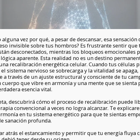
alguna vez por qué, a pesar de descansar, esa sensación d
so invisible sobre tus hombros? Es frustrante sentir que 
están desconectados, mientras los bloqueos emocionales p
 lógica aparente. Esta realidad no es un destino permanen
una recalibración energética celular. Cuando tus células 
, el sistema nervioso se sobrecarga y la vitalidad se apaga
le a través de un ajuste estructural y consciente de tu cam
 cuerpo que vibre en armonía y una mente que se sienta
rdadera esencia vital.
ta, descubrirá cómo el proceso de recalibración puede li
rapia convencional a veces no logra alcanzar. Te explicar
armonía en tu sistema energético para que te sientas empo
 de sanación profunda.
 atrás el estancamiento y permitir que tu energía fluya co
 debió tener desde su origen.