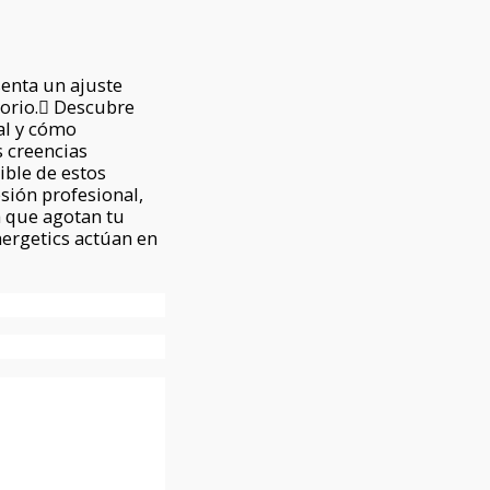
senta un ajuste
torio. Descubre
al y cómo
s creencias
ible de estos
sión profesional,
a que agotan tu
ergetics actúan en