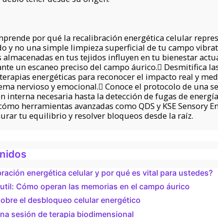
prende por qué la recalibración energética celular repre
o y no una simple limpieza superficial de tu campo vibra
almacenadas en tus tejidos influyen en tu bienestar actu
ante un escaneo preciso del campo áurico. Desmitifica la
erapias energéticas para reconocer el impacto real y med
ema nervioso y emocional. Conoce el protocolo de una se
n interna necesaria hasta la detección de fugas de energí
a cómo herramientas avanzadas como QDS y KSE Sensory En
urar tu equilibrio y resolver bloqueos desde la raíz.
enidos
bración energética celular y por qué es vital para ustedes?
 sutil: Cómo operan las memorias en el campo áurico
bre el desbloqueo celular energético
na sesión de terapia biodimensional