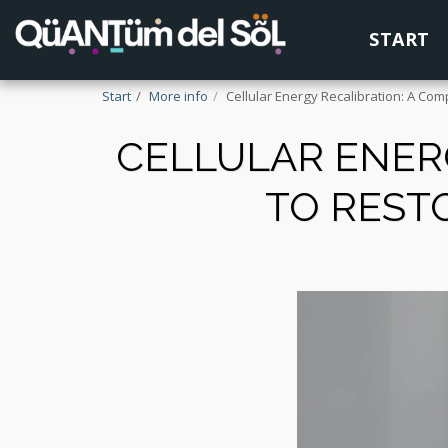
START
Start
More info
Cellular Energy Recalibration: A Com
CELLULAR ENERG
TO REST